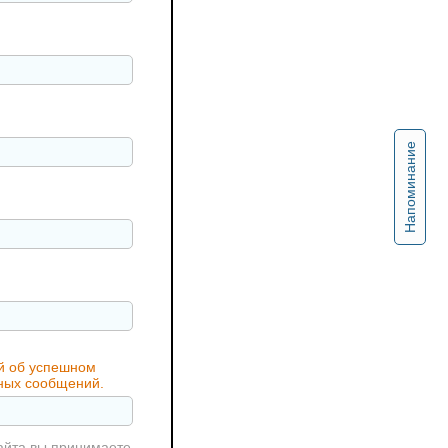
Напоминание
ий об успешном
жных сообщений.
айта вы принимаете