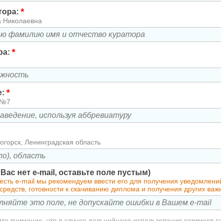
*
тора:
а Николаевна
*
ра:
*
е:
 №7
огорск, Ленинградская область
у Вас нет e-mail, оставьте поле пустым)
 есть e-mail мы рекомендуем ввести его для получения уведомлен
средств, готовности к скачиванию диплома и получения других ва
те внимание, что в случае дальнейшего использования сервисов с