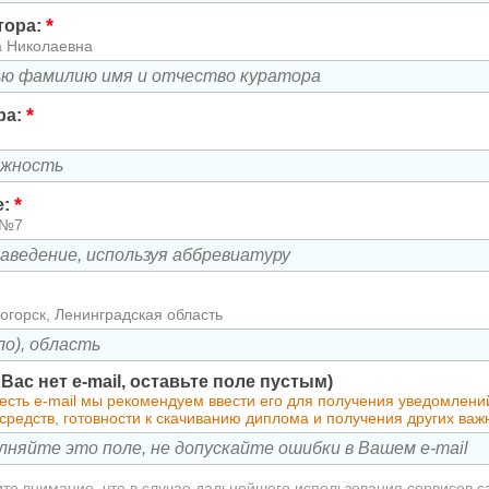
*
тора:
а Николаевна
*
ра:
*
е:
 №7
огорск, Ленинградская область
у Вас нет e-mail, оставьте поле пустым)
 есть e-mail мы рекомендуем ввести его для получения уведомлен
средств, готовности к скачиванию диплома и получения других ва
те внимание, что в случае дальнейшего использования сервисов с