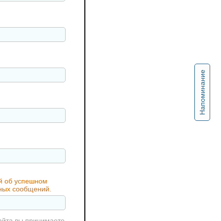
Напоминание
ий об успешном
жных сообщений.
айта вы принимаете