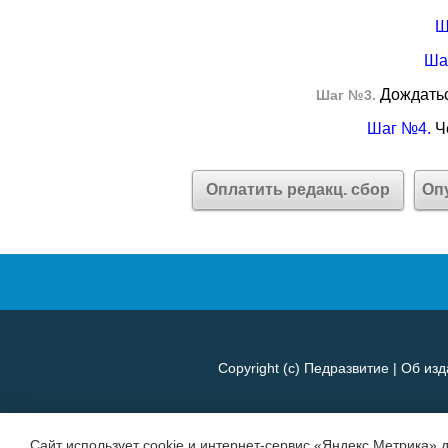
Ш
Ша
Дождатьс
Шаг №3.
Шаг №4.
Че
Оплатить редакц. сбор
Оп
Copyright (c)
Педразвитие
|
Об изд
Сайт использует cookie и интернет-сервис «Яндекс Метрика» 