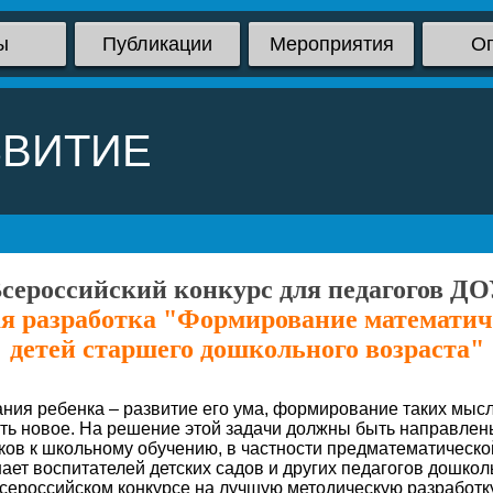
ы
Публикации
Мероприятия
О
ЗВИТИЕ
сероссийский конкурс для педагогов Д
я разработка "Формирование математич
детей старшего дошкольного возраста"
ния ребенка – развитие его ума, формирование таких мыс
ать новое. На решение этой задачи должны быть направле
ов к школьному обучению, в частности предматематической
т воспитателей детских садов и других педагогов дошко
 всероссийском конкурсе на лучшую методическую разработ