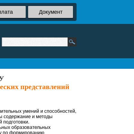
плата
Документ
ОУ
еских представлений
лительных умений и способностей,
ны содержание и методы
 подготовки.
льных образовательных
ку по формированию