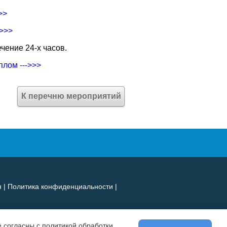
>>
->>>
чение 24-х часов.
плом --->>>
К перечню мероприятий
я
|
Политика конфиденциальности
|
 согласны с политикой обработки,