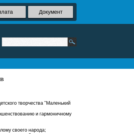
плата
Документ
ов
етского творчества "Маленький
ершенствованию и гармоничному
лому своего народа;