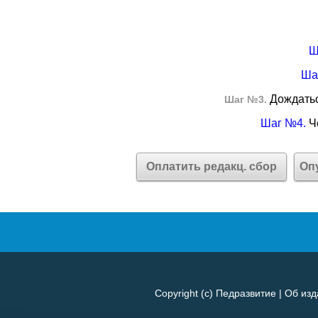
Ш
Ша
Дождатьс
Шаг №3.
Шаг №4.
Че
Оплатить редакц. сбор
Оп
Copyright (c)
Педразвитие
|
Об изд