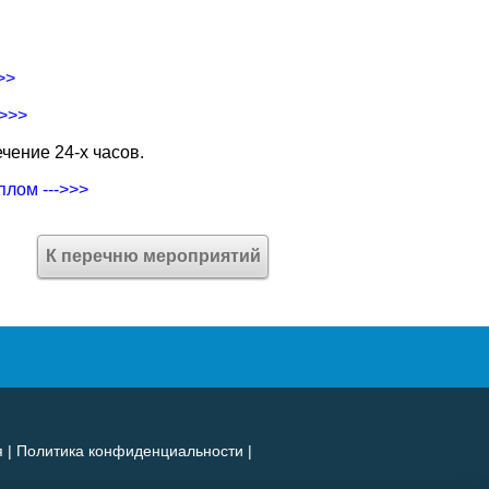
>>
->>>
чение 24-х часов.
плом --->>>
К перечню мероприятий
я
|
Политика конфиденциальности
|