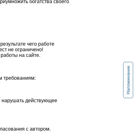
приумножить богатства своего
результате чего работе
ест не ограничено!
работы на сайте.
Напоминание
м требованиям:
не нарушать действующее
ласования с автором.