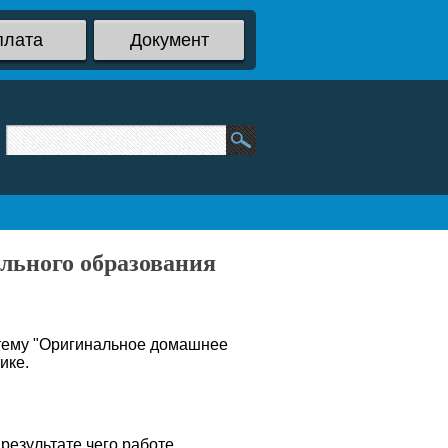
плата
Документ
ельного образования
 тему "Оригинальное домашнее
ике.
результате чего работе