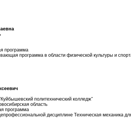
лаевна
ь
ая программа
вающая программа в области физической культуры и спорта
ксеевич
"Куйбышевский политехнический колледж"
овосибирская область
ая программа
щепрофессиональной дисциплине Техническая механика для