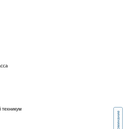
асса
 техникум
Напоминание