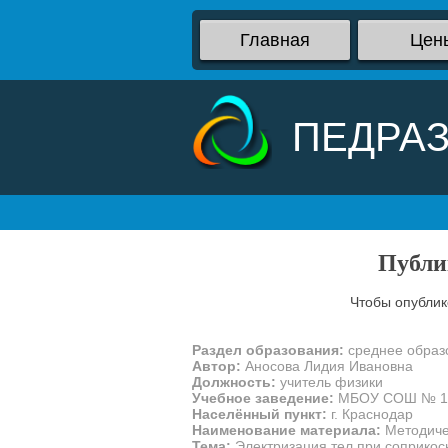
Главная
Цен
ПЕДРА
Публи
Чтобы опублик
Раздел образования:
среднее образ
Автор:
Аносова Лидия Ивановна
Должность:
учитель физики
Учебное заведение:
МБОУ СОШ № 1
Населённый пункт:
г. Краснодар
Наименование материала:
Методиче
Тема:
Электризация тел при соприкос