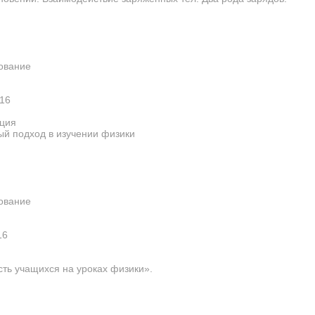
ование
16
ция
й подход в изучении физики
ование
16
ть учащихся на уроках физики».