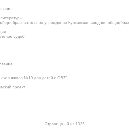
ование
 литературы
общеобразовательное учреждение Куркинская средняя общеобра
ция
етение судеб
ование
ская школа №10 для детей с ОВЗ"
еский проект
Страница -
3
из 1326