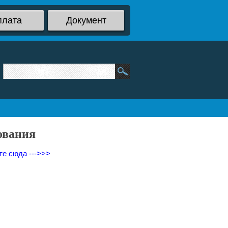
плата
Документ
ования
те сюда --->>>