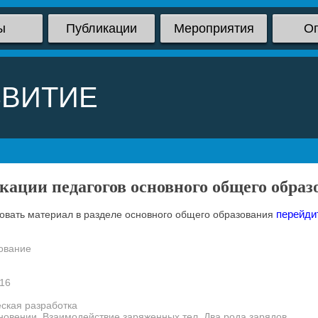
ы
Публикации
Мероприятия
О
ЗВИТИЕ
кации педагогов основного общего образ
перейди
овать материал в разделе основного общего образования
ование
16
ская разработка
новении. Взаимодействие заряженных тел. Два рода зарядов.