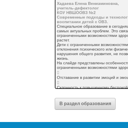
Хадаева Елена Вениаминовна,
учитель-дефектолог
КОУ НВШООВЗ №2
Современные подходы и технолог
воспитании детей с ОВЗ.
Специальное образование в сегодня
самых актуальных проблем. Это связа
ограниченными возможностями здоро
растет.
Дети с ограниченными возможностям
отклонения психического или физиче
нарушения общего развития, не поз
жизнь.
На слайде представлены особенност
ограниченными возможностями здоро

Отставание в развитии эмоций и эм

Склонность к повышенному беспокойс

Повышенная чувствительность к фру

В раздел образования
Повышенная утомляемость
.

Сложности с пониманием своих собст
чувств окружающих
.
Отметим
основные психологическ