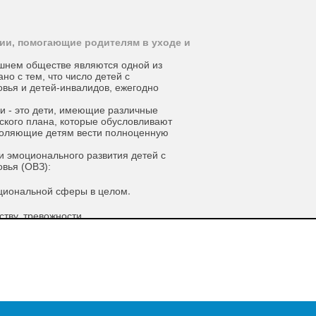
ии, помогающие родителям в уходе и
шнем обществе являются одной из
но с тем, что число детей с
вья и детей-инвалидов, ежегодно
и - это дети, имеющие различные
ского плана, которые обусловливают
воляющие детям вести полноценную
и эмоционального развития детей с
вья (ОВЗ):
оциональной сферы в целом
.
тву, тревожности
.
страциям
.
венных чувств и эмоций, а также
ие особенности
детей с ОВЗ: