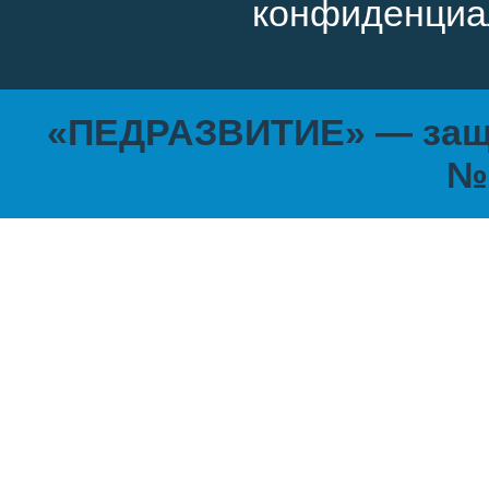
конфиденциа
в
разных
условиях
«ПЕДРАЗВИТИЕ» — защи
характеризуется
№
такими
мыслительными операциями
синтез. Но учащиеся млад
среднего звена недостато
сравнения и обобщения, п
анализировать, поэтому в
обучения учащихся прием