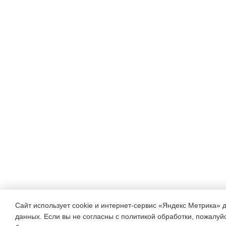
А теперь мы с вами поигра
Игра со светофором
Воспитатель:
Ребята, дав
светофором. Когда я пока
красный шарик, вы будете 
желтый, будете хлопать, а
когда я покажу зеленый бу
внимательны.
Дети играют.
Воспитатель:
Молодцы, в
и правильно
Сайт использует cookie и интернет-сервис «Яндекс Метрика» 
данных. Если вы не согласны с политикой обработки, пожалуйст