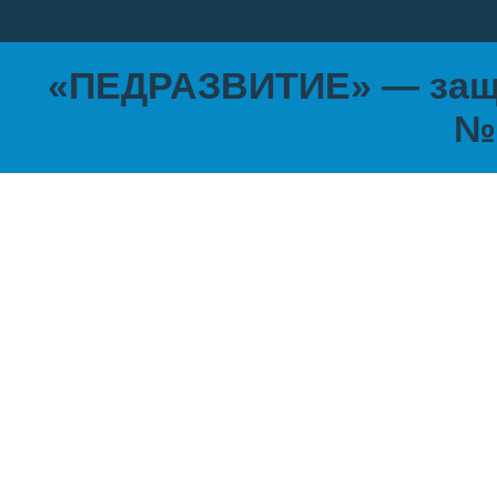
Ход занятия
Воспитатель:
Здравствуйт
«ПЕДРАЗВИТИЕ» — защи
улыбаться
№
Станем мы добрее! Ну, а д
важнее!
Улыбнитесь и подарите сво
Воспитатель:
Ребята, пос
в группе! Что это такое?
Дети:
Коробка
Воспитатель:
Я ее раньше
интересно, как она здесь