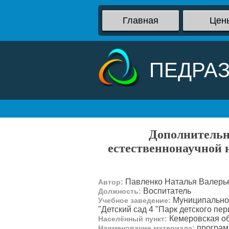
Главная
Цен
ПЕДРА
Дополнительн
естественнонаучной 
Павленко Наталья Валерь
Автор:
Воспитатель
Должность:
Муниципальное
Учебное заведение:
"Детский сад 4 "Парк детского пе
Кемеровская об
Населённый пункт:
програм
Наименование материала: