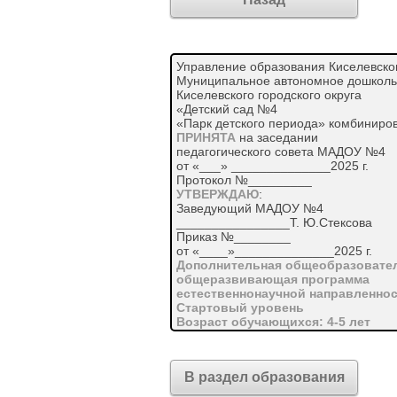
Управление образования Киселевског
Муниципальное автономное дошколь
Киселевского городского округа
«Детский сад №4
«Парк детского периода» комбиниро
ПРИНЯТА
на заседании
педагогического совета МАДОУ №4
от «___» ______________2025 г.
Протокол №_________
УТВЕРЖДАЮ
:
Заведующий МАДОУ №4
________________Т. Ю.Стексова
Приказ №________
от «____»______________2025 г.
Дополнительная общеобразовате
общеразвивающая программа
естественнонаучной направленно
Стартовый уровень
Возраст обучающихся: 4-5 лет
Срок реализации: 1 год
Разработчик:
Павленко Наталья Валерьевна,
В раздел образования
воспитатель
Киселевский городской округ, 2025