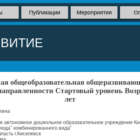
ы
Публикации
Мероприятия
О
ЗВИТИЕ
ая общеобразовательная общеразвиваю
направленности Стартовый уровень Возр
лет
евна
 автономное дошкольное образовательное учреждение Кисе
риода" комбинированного вида"
ласть г.Киселевск
ма