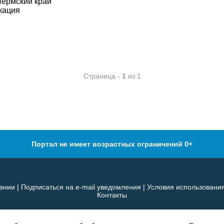
Пермский край
кация
Страница -
1
из 1
Портал не имеет возрастных ограничений 0+
ании
|
Подписаться на e-mail уведомления
|
Условия использовани
Контакты