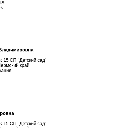
рг
ок
 Владимировна
 15 СП "Детский сад"
Пермский край
кация
оровна
 15 СП "Детский сад"