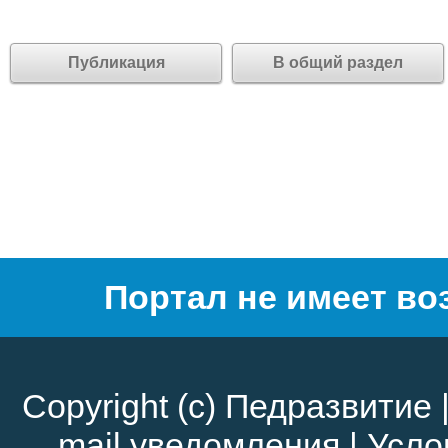
Публикация
В общий раздел
Портал не имеет во
Copyright (c)
Педразвитие
mail уведомления
|
Усло