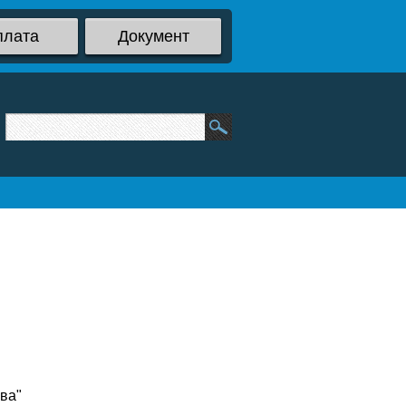
плата
Документ
ва"