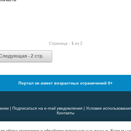
Страница -
1
из 2
Следующая - 2 стр.
Портал не имеет возрастных ограничений 0+
ании
|
Подписаться на e-mail уведомления
|
Условия использовани
Контакты
для сбора статистики и обработки персональных данных. Если вы не