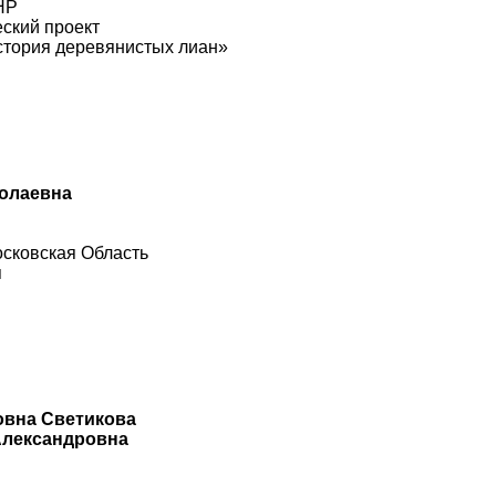
НР
ский проект
стория деревянистых лиан»
колаевна
осковская Область
я
овна Светикова
Александровна