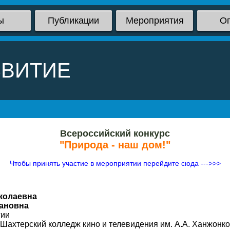
ы
Публикации
Мероприятия
О
ЗВИТИЕ
Всероссийский конкурс
"Природа - наш дом!"
Чтобы принять участие в мероприятии перейдите сюда --->>>
колаевна
вановна
гии
Шахтерский колледж кино и телевидения им. А.А. Ханжонко