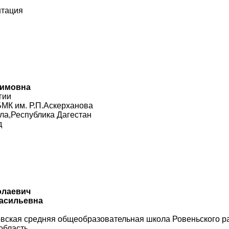
нтация
Кимовна
гии
МК им. Р.П.Аскерханова
ла,Республика Дагестан
д
олаевич
Васильевна
вская средняя общеобразовательная школа Ровеньского ра
область