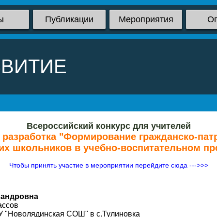
ы
Публикации
Мероприятия
О
ЗВИТИЕ
Всероссийский конкурс для учителей
разработка "Формирование гражданско-патр
х школьников в учебно-воспитательном пр
Чтобы принять участие в мероприятии перейдите сюда --->>>
сандровна
ассов
 "Новолядинская СОШ" в с.Тулиновка