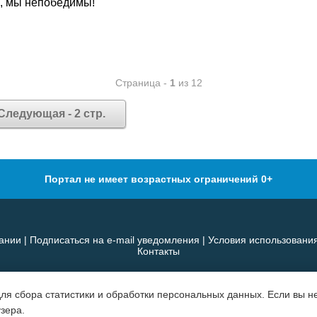
ы, мы непобедимы!"
Страница -
1
из 12
Следующая - 2 стр.
Портал не имеет возрастных ограничений 0+
ании
|
Подписаться на e-mail уведомления
|
Условия использовани
Контакты
для сбора статистики и обработки персональных данных. Если вы не
узера.
«ПЕДРАЗВИТИЕ» — защищено товарный знак (свид. №781247)