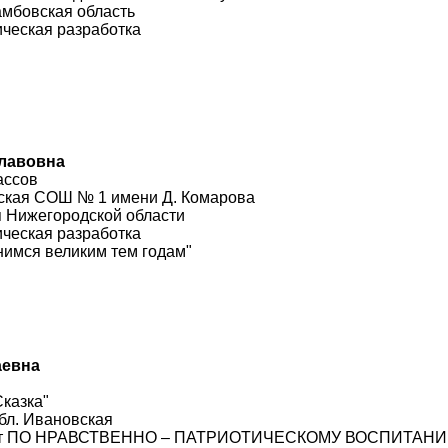
амбовская область
ческая разработка
славовна
ассов
ская СОШ № 1 имени Д. Комарова
я Нижегородской области
ческая разработка
нимся великим тем годам"
аевна
Сказка"
обл. Ивановская
ект ПО НРАВСТВЕННО – ПАТРИОТИЧЕСКОМУ ВОСПИТАНИЮ "