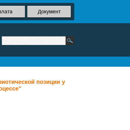
плата
Документ
иотической позиции у
оцессе"