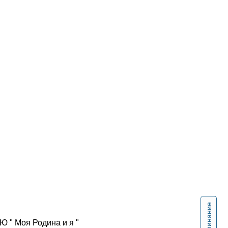
Напоминание
 Моя Родина и я "